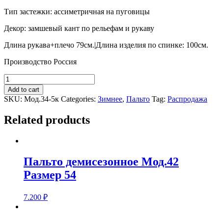
Тип застежки: ассиметричная на пуговицы
Декор: замшевый кант по рельефам и рукаву
Длина рукава+плечо 79см.|Длина изделия по спинке: 100см.
Производство Россия
Пальто
зимнее
Add to cart
Мод.34-
SKU:
Мод.34-5к
Categories:
Зимнее
,
Пальто
Tag:
Распродажа
5к
Размер
Related products
44
quantity
Пальто демисезонное Мод.42
Размер 54
7.200
₽