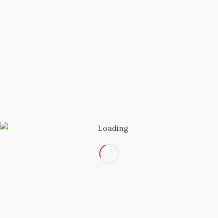
АКЦИИ И СКИДКИ
Распродажа
Таблица определения размеров
«Классик Плюс»