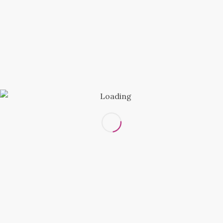
— с реставрацией
2000
манжет
Замена подкладки
— без утеплителя
3500
— с утеплителем
4000
(крепление к
подкладке)
— с утеплителем
4000
(крепление к меху)
— отлетная подкладка
4000
Усложнения, связанные
+20-30%