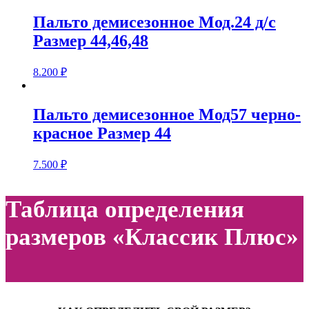
Пальто демисезонное Мод.24 д/с
Размер 44,46,48
8.200
₽
Пальто демисезонное Мод57 черно-
красное Размер 44
7.500
₽
Таблица определения
размеров «Классик Плюс»