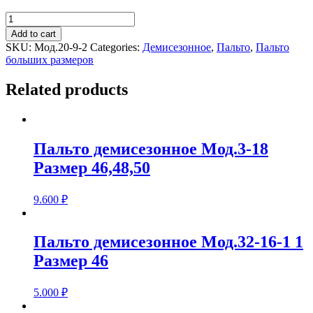
Пальто
демисезонное
Add to cart
Мод.
SKU:
Мод.20-9-2
Categories:
Демисезонное
,
Пальто
,
Пальто
20-
больших размеров
9-
2
Related products
Размер
52,56,58
quantity
Пальто демисезонное Мод.3-18
Размер 46,48,50
9.600
₽
Пальто демисезонное Мод.32-16-1 1
Размер 46
5.000
₽