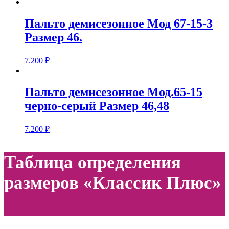
Пальто демисезонное Мод 67-15-3
Размер 46.
7.200
₽
Пальто демисезонное Мод.65-15
черно-серый Размер 46,48
7.200
₽
Таблица определения
размеров «Классик Плюс»