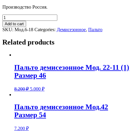
Производство Россия.
Пальто
демисезонное
Add to cart
Мод.6-
SKU:
Мод.6-18
Categories:
Демисезонное
,
Пальто
18
Размер
Related products
48,50,52
quantity
Пальто демисезонное Мод. 22-11 (1)
Размер 46
8.200
₽
5.000
₽
Пальто демисезонное Мод.42
Размер 54
7.200
₽