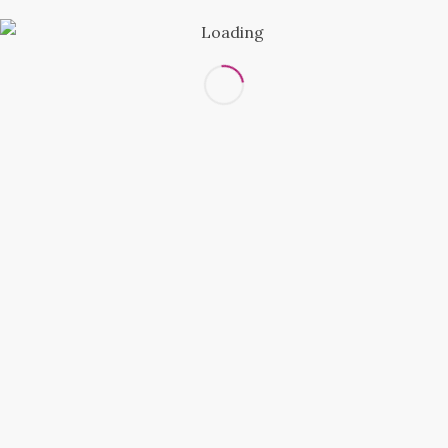
наиболее выступающим точкам ягодиц.
При выборе размера обратите внимание на
указанные в таблице данные. Если вы
сомневаетесь в выборе размера выбирайте
товар большего размера.
Оплата и доставка
ОПЛАТА ЗАКАЗА