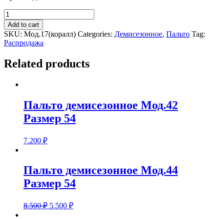
Пальто
демисезонное
Add to cart
Мод.17
SKU:
Мод.17(коралл)
Categories:
Демисезонное
,
Пальто
Tag:
(коралл)
Распродажа
1Размер
46
Related products
quantity
Пальто демисезонное Мод.42
Размер 54
7.200
₽
Пальто демисезонное Мод.44
Размер 54
8.500
₽
5.500
₽