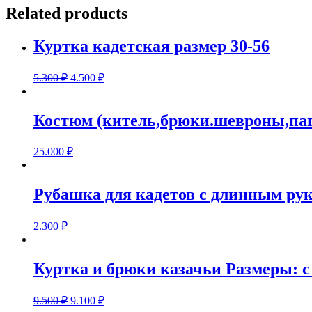
с
Related products
30
по
54
Куртка кадетская размер 30-56
quantity
5.300
₽
4.500
₽
Костюм (китель,брюки.шевроны,паг
25.000
₽
Рубашка для кадетов с длинным ру
2.300
₽
Куртка и брюки казачьи Размеры: с 
9.500
₽
9.100
₽