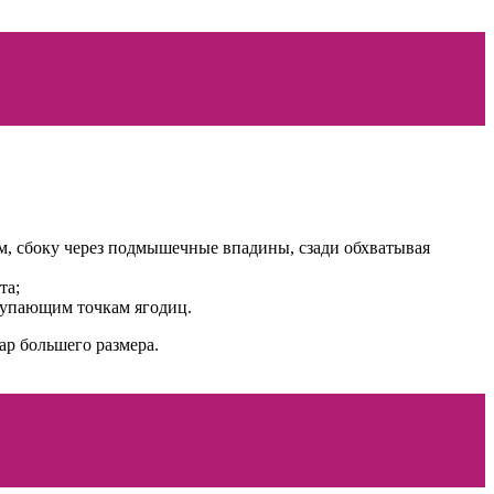
м, сбоку через подмышечные впадины, сзади обхватывая
та;
ступающим точкам ягодиц.
ар большего размера.