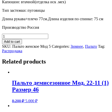
Капюшон: втачной(отделка иск .мех)
Тип застежки: пуговицы
Длина рукава+плечо 77см.Длина изделия по спинке: 75 см
Производство Россия
Пальто
зимнее
Add to cart
Мод
SKU:
Пальто женское Мод 5
Categories:
Зимнее
,
Пальто
Tag:
5
Распродажа
Размер
38,40
Related products
quantity
Пальто демисезонное Мод. 22-11 (1)
Размер 46
8.200
₽
5.000
₽