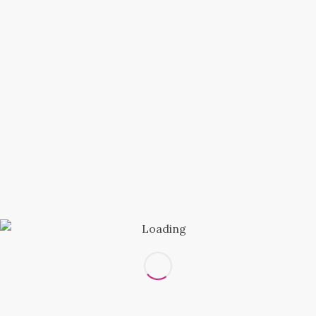
КАК ОПРЕДЕЛИТЬ СВОЙ РАЗМЕР?
Вам понадобится провести измерения с
помощью сантиметровой ленты с
соблюдением рекомендаций:
При измерении обхвата груди лента
должна плотно прилегать к телу, спереди
проходить по наиболее выступающим
точкам, сбоку через подмышечные
впадины, сзади обхватывая лопатки;
Обхват талии измеряется строго
горизонтально по самой узкой части тела,