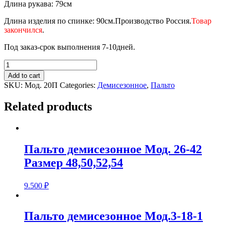
Длина рукава: 79см
Длина изделия по спинке: 90см.Производство Россия.
Товар
закончился
.
Под заказ-срок выполнения 7-10дней.
Пальто
демисезонное
Add to cart
Мод.20П
SKU:
Мод. 20П
Categories:
Демисезонное
,
Пальто
Размер
48,50
Related products
quantity
Пальто демисезонное Мод. 26-42
Размер 48,50,52,54
9.500
₽
Пальто демисезонное Мод.3-18-1