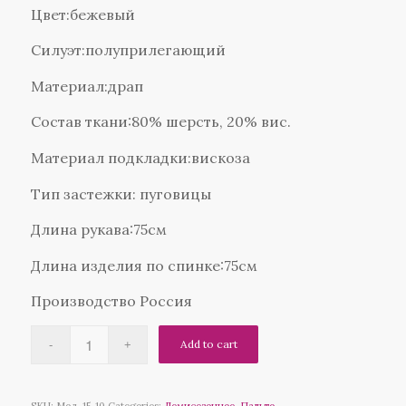
Цвет:бежевый
Силуэт:полуприлегающий
Материал:драп
Состав ткани:80% шерсть, 20% вис.
Материал подкладки:вискоза
Тип застежки: пуговицы
Длина рукава:75см
Длина изделия по спинке:75см
Производство Россия
Add to cart
SKU:
Мод. 15-10
Categories:
Демисезонное
,
Пальто