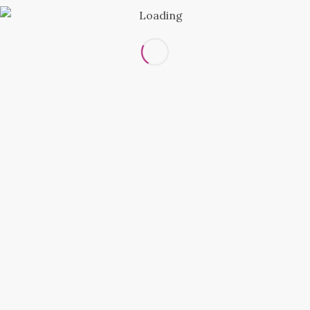
При выборе размера обратите внимание на
указанные в таблице данные. Если вы
сомневаетесь в выборе размера выбирайте
товар большего размера.
Оплата и доставка
ОПЛАТА ЗАКАЗА