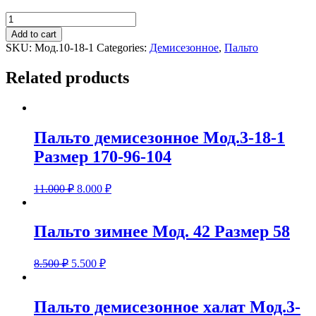
Пальто
демисезонное
Add to cart
Мод.10-
SKU:
Мод.10-18-1
Categories:
Демисезонное
,
Пальто
18-
1Размер
Related products
48
quantity
Пальто демисезонное Мод.3-18-1
Размер 170-96-104
11.000
₽
8.000
₽
Пальто зимнее Мод. 42 Размер 58
8.500
₽
5.500
₽
Пальто демисезонное халат Мод.3-