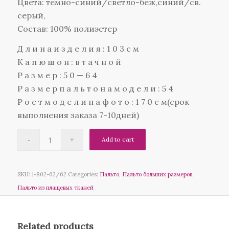
Цвета: темно-синий/светло-беж,синий/св.
серый,
Состав: 100% полиэстер
Д л и н а и з д е л и я : 1 0 3 с м
К а п ю ш о н : в т а ч н о й
Р а з м е р : 5 0 — 6 4
Р а з м е р п а л ь т о н а м о д е л и : 5 4
Р о с т м о д е л и н а ф о т о : 1 7 0 с м(срок
выполнения заказа 7-10дней)
Add to cart
SKU:
1-802-62/62
Categories:
Пальто
,
Пальто больших размеров
,
Пальто из плащевых тканей
Related products