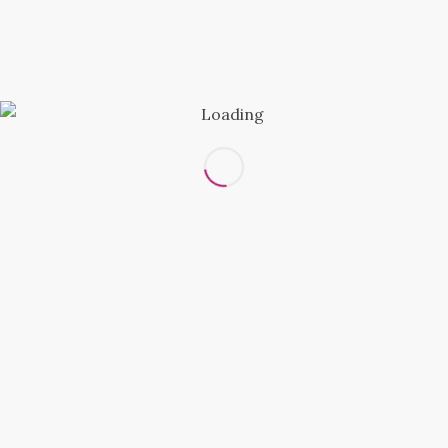
горизонтально по самой узкой части тела,
проходя через самую выступающую точку
живота;
При измерении обхвата бедер лента
должна находиться горизонтально,
проходя посредине бедра и сзади по
наиболее выступающим точкам ягодиц.
При выборе размера обратите внимание на
указанные в таблице данные. Если вы
сомневаетесь в выборе размера выбирайте
товар большего размера.